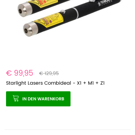
€ 99,95
€ 129,95
Starlight Lasers Combideal - X1 + M1 + Z1
IN DEN WARENKORB