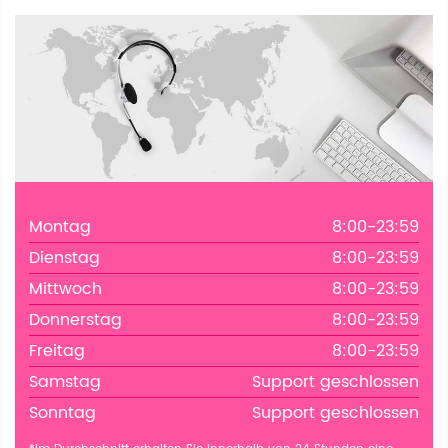
Montag
8:00-23:59
Dienstag
8:00-23:59
Mittwoch
8:00-23:59
Donnerstag
8:00-23:59
Freitag
8:00-23:59
Samstag
Support geschlossen
Sonntag
Support geschlossen